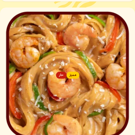
مميز
حار